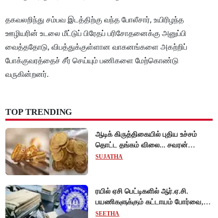
தகவலறிந்து சம்பவ இடத்திற்கு வந்த போலீசார், உயிரிழந்த
ஊழியரின் உடலை மீட்டுப் பிரேதப் பரிசோதனைக்கு அனுப்பி
வைத்ததோடு, விபத்துக்குள்ளான வாகனங்களை அகற்றிப்
போக்குவரத்தைச் சீர் செய்யும் பணிகளை மேற்கொண்டு
வருகின்றனர்.
TOP TRENDING
ஆடிக் கிருத்திகையில் புதிய உச்சம்
தொட்ட தங்கம் விலை... சவரன்
ரூ.1,10,000-ஐ கடந்து விற்பனை!
SUJATHA
ரயில் ஏசி பெட்டிகளில் ஆர்.ஏ.சி.
பயணிகளுக்கும் கட்டாயம் போர்வை,
கம்பளி வழங்க உத்தரவு!
SEETHA