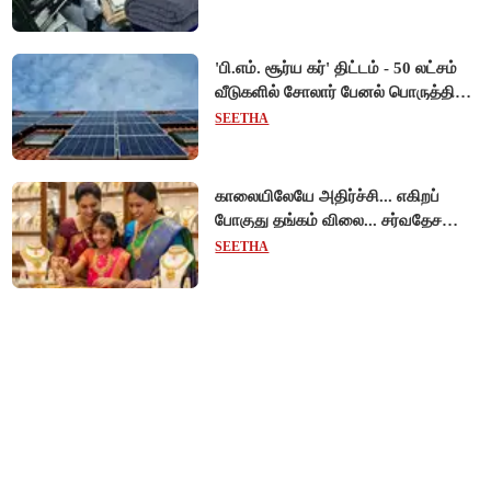
'பி.எம். சூர்ய கர்' திட்டம் - 50 லட்சம்
வீடுகளில் சோலார் பேனல் பொருத்தி
மத்திய அரசு சாதனை!
SEETHA
காலையிலேயே அதிர்ச்சி... எகிறப்
போகுது தங்கம் விலை... சர்வதேச
சந்தையில் $192 உயர்வு - இந்திய
SEETHA
சந்தையில் பெரும்தாக்கம்!