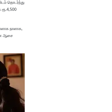
ிடம் தொடர்ந்து
 ரூ.4,500
நாளாக நாளாக,
" என ஆசை