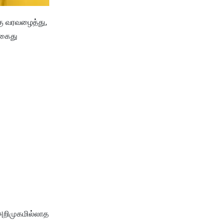
கு வரவழைத்து,
 கைது
 அறிமுகமில்லாத