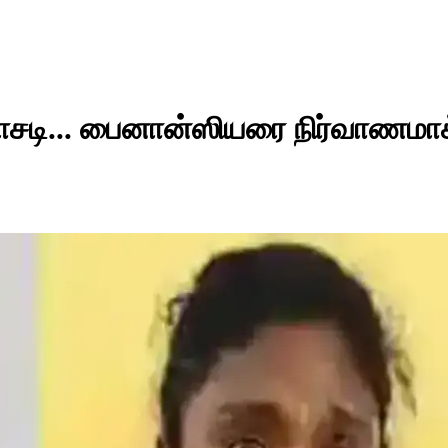
மோசடி... பைனான்ஸியரை நிர்வாணமாக