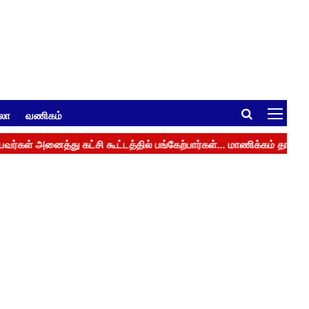
ுலா
வணிகம்