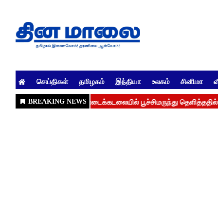
செய்திகள்
தமிழகம்
இந்தியா
உலகம்
சினிமா
வ