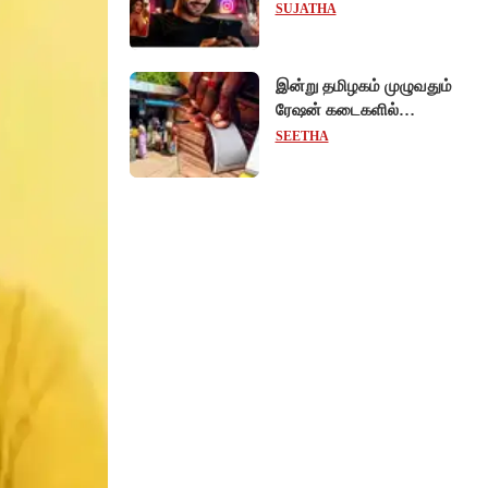
ரீல்ஸ்களை ஒரே க்ளிக்கில்
SUJATHA
மாற்றியமைக்கலாம்!
இன்று தமிழகம் முழுவதும்
ரேஷன் கடைகளில்
கைவிரல் ரேகை பதிவு
SEETHA
சிறப்பு முகாம்!