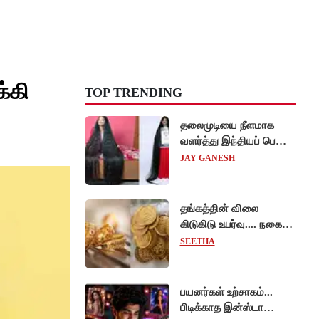
்கி
TOP TRENDING
தலைமுடியை நீளமாக
வளர்த்து இந்தியப் பெண்
கின்னஸ் சாதனை!
JAY GANESH
தங்கத்தின் விலை
கிடுகிடு உயர்வு.... நகைப்
பிரியர்கள் அதிர்ச்சி!
SEETHA
பயனர்கள் உற்சாகம்...
பிடிக்காத இன்ஸ்டா