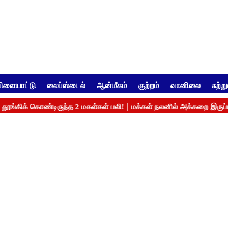
ிளையாட்டு
லைப்ஸ்டைல்
ஆன்மீகம்
குற்றம்
வானிலை
சுற்ற