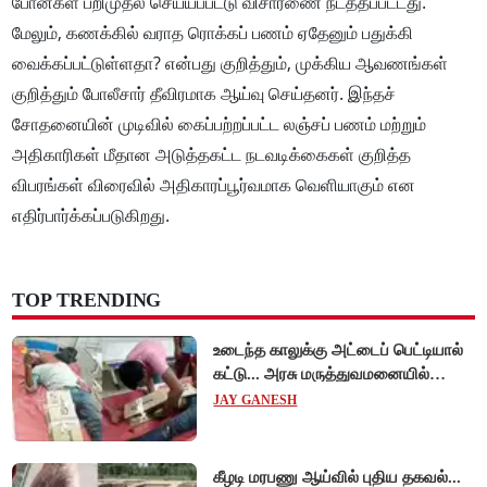
போன்கள் பறிமுதல் செய்யப்பட்டு விசாரணை நடத்தப்பட்டது.
மேலும், கணக்கில் வராத ரொக்கப் பணம் ஏதேனும் பதுக்கி
வைக்கப்பட்டுள்ளதா? என்பது குறித்தும், முக்கிய ஆவணங்கள்
குறித்தும் போலீசார் தீவிரமாக ஆய்வு செய்தனர். இந்தச்
சோதனையின் முடிவில் கைப்பற்றப்பட்ட லஞ்சப் பணம் மற்றும்
அதிகாரிகள் மீதான அடுத்தகட்ட நடவடிக்கைகள் குறித்த
விபரங்கள் விரைவில் அதிகாரப்பூர்வமாக வெளியாகும் என
எதிர்பார்க்கப்படுகிறது.
TOP TRENDING
உடைந்த காலுக்கு அட்டைப் பெட்டியால்
கட்டு... அரசு மருத்துவமனையில்
விநோத சிகிச்சை... அதிர்ச்சி வீடியோ!
JAY GANESH
கீழடி மரபணு ஆய்வில் புதிய தகவல்...