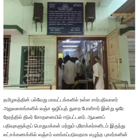
தமிழகத்தின் பல்வேறு மாவட்டங்களில் உள்ள சார்பதிவாளர்
அலுவலகங்களில் லஞ்ச ஒழிப்புத் துறை போலீசார் இன்று ஒரே
நேரத்தில் திடீர் சோதனையில் ஈடுபட்டனர். ஆவணப்
பதிவுகளுக்குப் பொதுமக்கள் மற்றும் புரோக்கர்களிடம் இருந்து
லட்சக்கணக்கில் லஞ்சம் வாங்கப்படுவதாக எழுந்த புகார்களின்