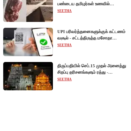
பண்டைய தமிழர்கள் உணவில்
அதிகளவு இறைச்சி பயன்பாடு!
SEETHA
UPI பரிவர்த்தனைகளுக்குக் கட்டணம்
வசூல் - சட்டத்திருத்த மசோதா
நிறைவேற்றம்!
SEETHA
திருப்பதியில் செப்.15 முதல் அனைத்து
சிறப்பு தரிசனங்களும் ரத்து -
பிரம்மோற்சவத்திற்கான ஏற்பாடுகள்
SEETHA
தீவிரம்!