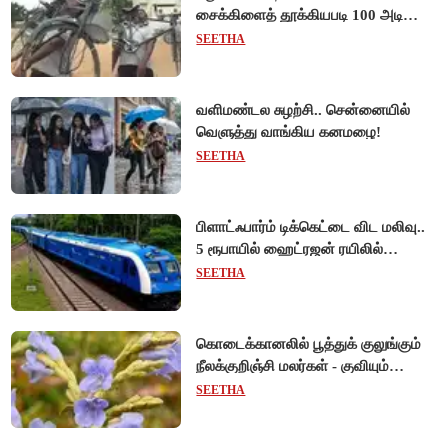
சைக்கிளைத் தூக்கியபடி 100 அடி
நடந்து சென்று முன்னாள் ராணுவ வீரர்
SEETHA
சாதனை!
வளிமண்டல சுழற்சி.. சென்னையில்
வெளுத்து வாங்கிய கனமழை!
SEETHA
பிளாட்ஃபார்ம் டிக்கெட்டை விட மலிவு..
5 ரூபாயில் ஹைட்ரஜன் ரயிலில்
பயணிக்கலாம்!
SEETHA
கொடைக்கானலில் பூத்துக் குலுங்கும்
நீலக்குறிஞ்சி மலர்கள் - குவியும்
சுற்றுலாப் பயணிகள்!
SEETHA