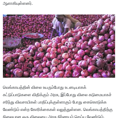
ஆளாகியுள்ளனர்.
வெங்காயத்தின் விலை உயரும்போது உடனடியாகக்
கட்டுப்பாடுகளை விதிக்கும் அரசு, இப்போது விலை கடுமையாகச்
சரிந்து விவசாயிகள் பாதிப்புக்குள்ளாகும் போது கைகொடுக்க
வேண்டும் என்ற கோரிக்கைகள் வலுத்துள்ளன. வெங்காயத்திற்கு
நிலையான ஒரு விலையை அரசு நிர்ணயம் செய்ய வேண்டும்.