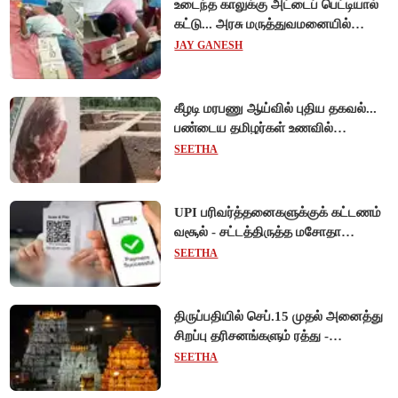
உடைந்த காலுக்கு அட்டைப் பெட்டியால்
கட்டு... அரசு மருத்துவமனையில்
விநோத சிகிச்சை... அதிர்ச்சி வீடியோ!
JAY GANESH
கீழடி மரபணு ஆய்வில் புதிய தகவல்...
பண்டைய தமிழர்கள் உணவில்
அதிகளவு இறைச்சி பயன்பாடு!
SEETHA
UPI பரிவர்த்தனைகளுக்குக் கட்டணம்
வசூல் - சட்டத்திருத்த மசோதா
நிறைவேற்றம்!
SEETHA
திருப்பதியில் செப்.15 முதல் அனைத்து
சிறப்பு தரிசனங்களும் ரத்து -
பிரம்மோற்சவத்திற்கான ஏற்பாடுகள்
SEETHA
தீவிரம்!