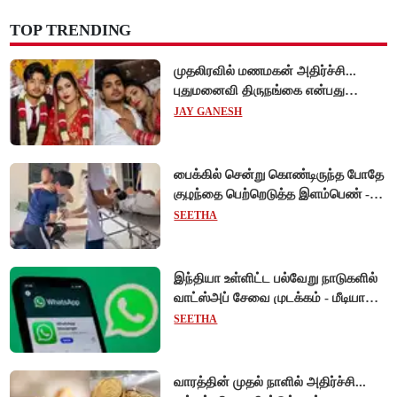
TOP TRENDING
முதலிரவில் மணமகன் அதிர்ச்சி...
புதுமனைவி திருநங்கை என்பது
அம்பலம்!
JAY GANESH
பைக்கில் சென்று கொண்டிருந்த போதே
குழந்தை பெற்றெடுத்த இளம்பெண் -
வியட்நாமில் நெகிழ்ச்சி சம்பவம்!
SEETHA
இந்தியா உள்ளிட்ட பல்வேறு நாடுகளில்
வாட்ஸ்அப் சேவை முடக்கம் - மீடியா
கோப்புகளை அனுப்ப முடியாமல்
SEETHA
பயனர்கள் அவதி!
வாரத்தின் முதல் நாளில் அதிர்ச்சி...