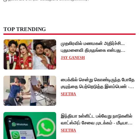
TOP TRENDING
முதலிரவில் மணமகன் அதிர்ச்சி...
புதுமனைவி திருநங்கை என்பது
அம்பலம்!
JAY GANESH
பைக்கில் சென்று கொண்டிருந்த போதே
குழந்தை பெற்றெடுத்த இளம்பெண் -
வியட்நாமில் நெகிழ்ச்சி சம்பவம்!
SEETHA
இந்தியா உள்ளிட்ட பல்வேறு நாடுகளில்
வாட்ஸ்அப் சேவை முடக்கம் - மீடியா
கோப்புகளை அனுப்ப முடியாமல்
SEETHA
பயனர்கள் அவதி!