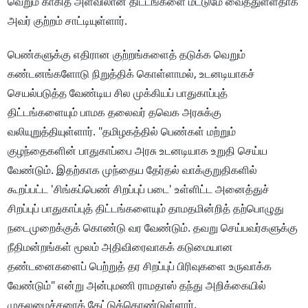
வெறும் காகித அளவிலான திட்டங்களை மட்டுமே வைத்துள்ளதாக
அவர் குற்றம் சாட்டியுள்ளார்.
பெண்களுக்கு எதிரான குற்றங்களைத் தடுக்க வெறும்
கண்டனங்களோடு நிறுத்திக் கொள்ளாமல், உடனடியாகச்
செயல்படுத்த வேண்டிய சில முக்கியப் பாதுகாப்புத்
திட்டங்களையும் பாமக தலைவர் தவெக அரசுக்கு
வலியுறுத்தியுள்ளார். "தமிழகத்தில் பெண்கள் மற்றும்
குழந்தைகளின் பாதுகாப்பை அரசு உடனடியாக உறுதி செய்ய
வேண்டும். இதற்காக முந்தைய தேர்தல் வாக்குறுதிகளில்
கூறப்பட்ட 'சிங்கப்பெண் சிறப்புப் படை' உள்ளிட்ட அனைத்துச்
சிறப்புப் பாதுகாப்புத் திட்டங்களையும் தாமதமின்றித் தற்பொழுது
நடைமுறைக்குக் கொண்டு வர வேண்டும். தவறு செய்பவர்களுக்கு
நீதிமன்றங்கள் மூலம் அதிவிரைவாகக் கடுமையான
தண்டனைகளைப் பெற்றுத் தர சிறப்புப் பிரிவுகளை உருவாக்க
வேண்டும்" என்று அன்புமணி ராமதாஸ் தந்து அறிக்கையில்
முதலமைச்சரைக் கேட்டுக்கொண்டுள்ளார்.