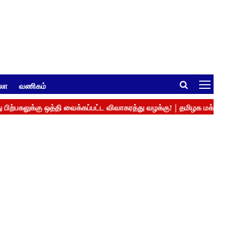
ுலா
வணிகம்