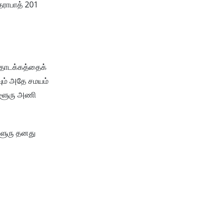
தராபாத் 201
 தொடக்கத்தைக்
வும் அதே சமயம்
ங்களூரு அணி
களூரு தனது