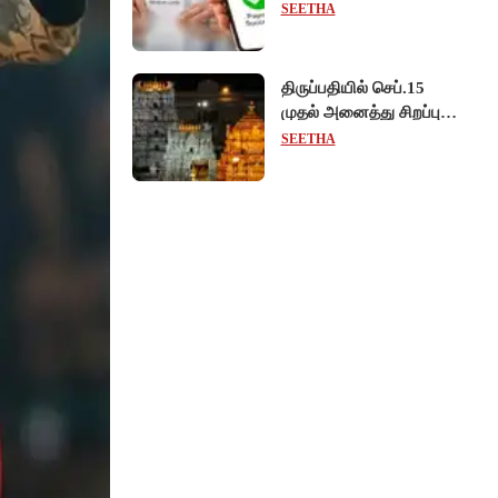
கட்டணம் வசூல் -
SEETHA
சட்டத்திருத்த மசோதா
நிறைவேற்றம்!
திருப்பதியில் செப்.15
முதல் அனைத்து சிறப்பு
தரிசனங்களும் ரத்து -
SEETHA
பிரம்மோற்சவத்திற்கான
ஏற்பாடுகள் தீவிரம்!