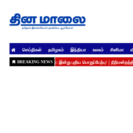
செய்திகள்
தமிழகம்
இந்தியா
உலகம்
சினிமா
வ