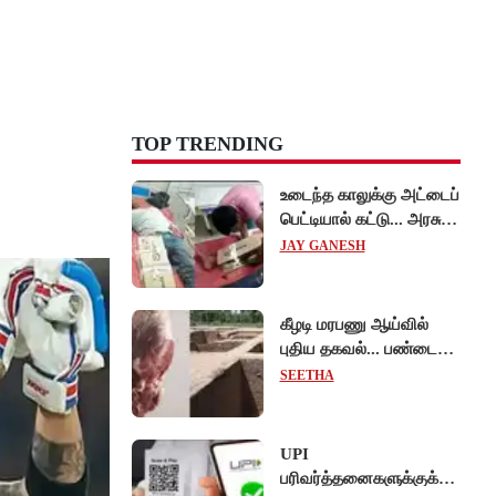
TOP TRENDING
உடைந்த காலுக்கு அட்டைப்
பெட்டியால் கட்டு... அரசு
மருத்துவமனையில்
JAY GANESH
விநோத சிகிச்சை...
அதிர்ச்சி வீடியோ!
கீழடி மரபணு ஆய்வில்
புதிய தகவல்... பண்டைய
தமிழர்கள் உணவில்
SEETHA
அதிகளவு இறைச்சி
பயன்பாடு!
UPI
பரிவர்த்தனைகளுக்குக்