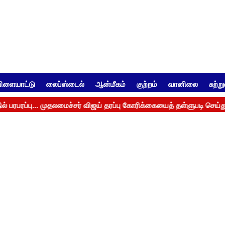
ிளையாட்டு
லைப்ஸ்டைல்
ஆன்மீகம்
குற்றம்
வானிலை
சுற்ற