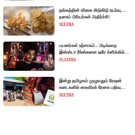
தங்கத்தின் விலை கிடுகிடு உயர்வு....
நகைப் பிரியர்கள் அதிர்ச்சி!
SEETHA
பயனர்கள் உற்சாகம்... பிடிக்காத
இன்ஸ்டா ரீல்ஸ்களை ஒரே க்ளிக்கில்
மாற்றியமைக்கலாம்!
SUJATHA
இன்று தமிழகம் முழுவதும் ரேஷன்
கடைகளில் கைவிரல் ரேகை பதிவு
சிறப்பு முகாம்!
SEETHA