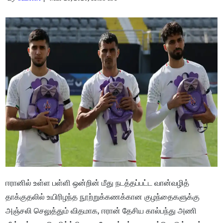
ஈரானில் உள்ள பள்ளி ஒன்றின் மீது நடத்தப்பட்ட வான்வழித்
தாக்குதலில் உயிரிழந்த நூற்றுக்கணக்கான குழந்தைகளுக்கு
அஞ்சலி செலுத்தும் விதமாக, ஈரான் தேசிய கால்பந்து அணி