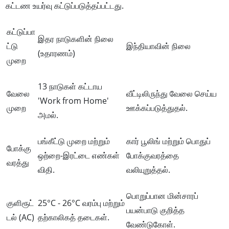
கட்டண உயர்வு கட்டுப்படுத்தப்பட்டது.
கட்டுப்பா
இதர நாடுகளின் நிலை
ட்டு
இந்தியாவின் நிலை
(உதாரணம்)
முறை
13 நாடுகள் கட்டாய
வேலை
வீட்டிலிருந்து வேலை செய்ய
'Work from Home'
முறை
ஊக்கப்படுத்துதல்.
அமல்.
பங்கீட்டு முறை மற்றும்
கார் பூலிங் மற்றும் பொதுப்
போக்கு
ஒற்றை-இரட்டை எண்கள்
போக்குவரத்தை
வரத்து
விதி.
வலியுறுத்தல்.
பொறுப்பான மின்சாரப்
குளிரூட்
25°C - 26°C வரம்பு மற்றும்
பயன்பாடு குறித்த
டல் (AC)
தற்காலிகத் தடைகள்.
வேண்டுகோள்.