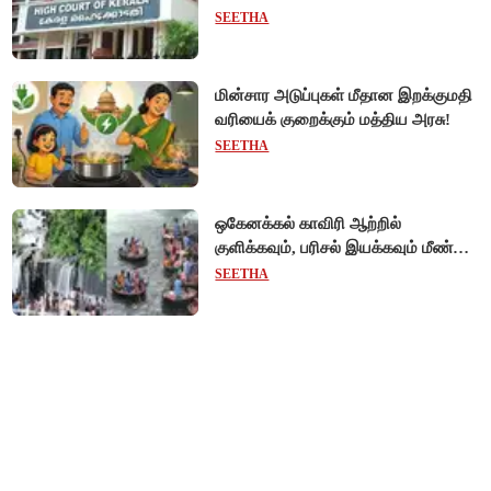
விடுப்பு - உயர்நீதிமன்றம் அதிரடி
SEETHA
உத்தரவு!
மின்சார அடுப்புகள் மீதான இறக்குமதி
வரியைக் குறைக்கும் மத்திய அரசு!
SEETHA
ஒகேனக்கல் காவிரி ஆற்றில்
குளிக்கவும், பரிசல் இயக்கவும் மீண்டும்
அனுமதி - சுற்றுலாப் பயணிகள்
SEETHA
மகிழ்ச்சி!