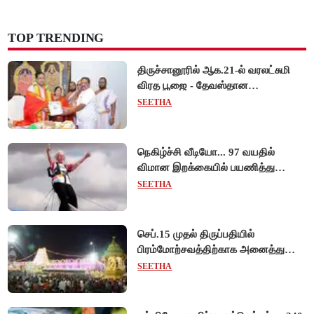
TOP TRENDING
திருச்சானூரில் ஆக.21-ல் வரலட்சுமி
விரத பூஜை - தேவஸ்தான
அறங்காவலர் குழு தலைவருக்கு
SEETHA
முறைப்படி அழைப்பு!
நெகிழ்ச்சி வீடியோ... 97 வயதில்
விமான இறக்கையில் பயணித்து
கின்னஸ் சாதனை படைத்த பிரிட்டன்
SEETHA
பாட்டி!
செப்.15 முதல் திருப்பதியில்
பிரம்மோற்சவத்திற்காக அனைத்து
சிறப்பு தரிசனங்களும் ரத்து -
SEETHA
தேவஸ்தானம் முக்கிய அறிவிப்பு!