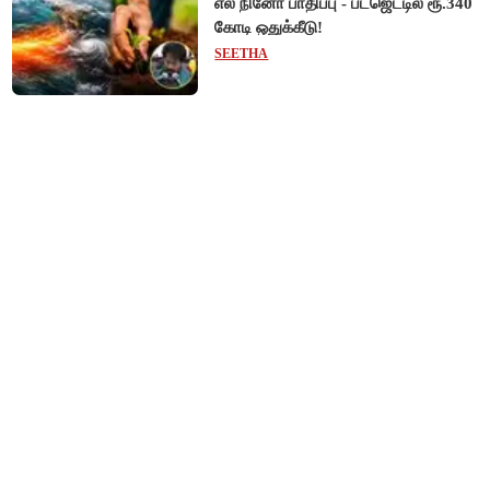
எல் நினோ பாதிப்பு - பட்ஜெட்டில் ரூ.340
கோடி ஒதுக்கீடு!
SEETHA