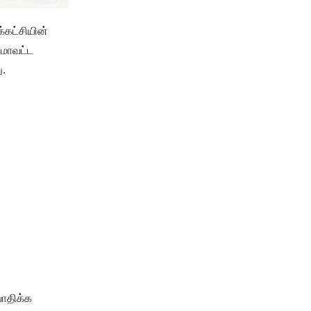
கட்சியின்
 மாவட்ட
ு.
வாதிக்க