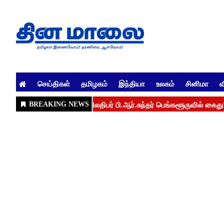
செய்திகள்
தமிழகம்
இந்தியா
உலகம்
சினிமா
வ