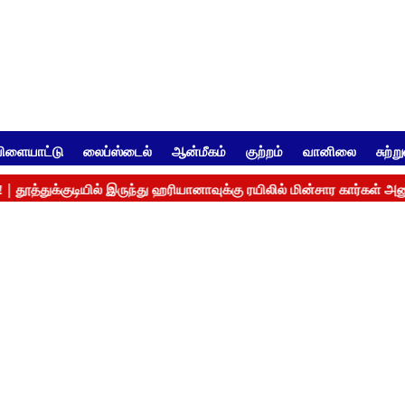
ிளையாட்டு
லைப்ஸ்டைல்
ஆன்மீகம்
குற்றம்
வானிலை
சுற்ற