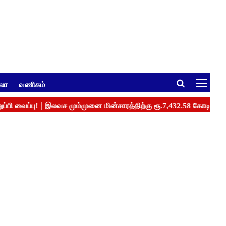
ுலா
வணிகம்