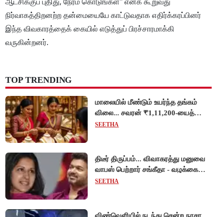
ஆட்சிக்குப் புதிது, நேரம் கொடுங்கள்" எனக் கூறுவது
நிர்வாகத்திறனற்ற தன்மையையே காட்டுவதாக எதிர்க்கரப்பினர்
இந்த விவகாரத்தைக் கையில் எடுத்துப் பிரச்சாரமாக்கி
வருகின்றனர்.
TOP TRENDING
மாலையில் மீண்டும் உயர்ந்த தங்கம்
விலை... சவரன் ₹1,11,200-யைத்
தொட்டது!
SEETHA
திடீர் திருப்பம்... விவாகரத்து மனுவை
வாபஸ் பெற்றார் சங்கீதா - வழக்கை
முடித்து வைத்தது செங்கல்பட்டு
SEETHA
நீதிமன்றம்!
விண்வெளியில் நடந்து சென்ற நாசா