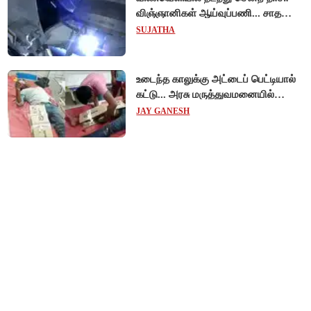
விஞ்ஞானிகள் ஆய்வுப்பணி... சாதனை
!
SUJATHA
உடைந்த காலுக்கு அட்டைப் பெட்டியால்
கட்டு... அரசு மருத்துவமனையில்
விநோத சிகிச்சை... அதிர்ச்சி வீடியோ!
JAY GANESH