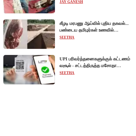
விநோத சிகிச்சை... அதிர்ச்சி வீடியோ!
JAY GANESH
கீழடி மரபணு ஆய்வில் புதிய தகவல்...
பண்டைய தமிழர்கள் உணவில்
அதிகளவு இறைச்சி பயன்பாடு!
SEETHA
UPI பரிவர்த்தனைகளுக்குக் கட்டணம்
வசூல் - சட்டத்திருத்த மசோதா
நிறைவேற்றம்!
SEETHA