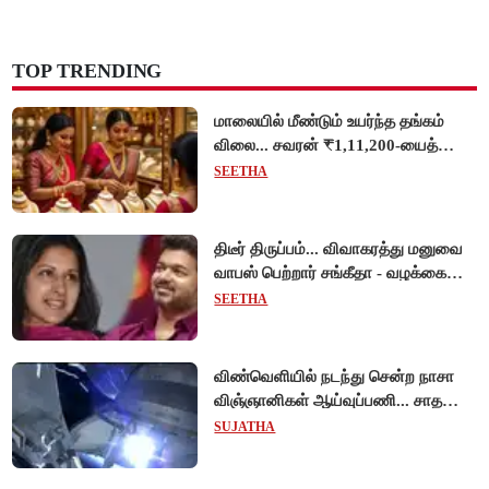
TOP TRENDING
மாலையில் மீண்டும் உயர்ந்த தங்கம்
விலை... சவரன் ₹1,11,200-யைத்
தொட்டது!
SEETHA
திடீர் திருப்பம்... விவாகரத்து மனுவை
வாபஸ் பெற்றார் சங்கீதா - வழக்கை
முடித்து வைத்தது செங்கல்பட்டு
SEETHA
நீதிமன்றம்!
விண்வெளியில் நடந்து சென்ற நாசா
விஞ்ஞானிகள் ஆய்வுப்பணி... சாதனை
!
SUJATHA