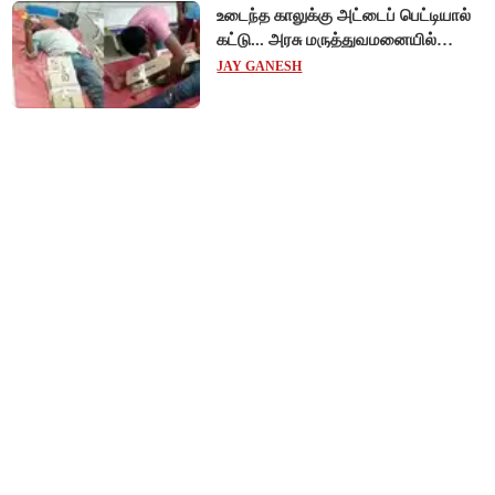
உடைந்த காலுக்கு அட்டைப் பெட்டியால்
கட்டு... அரசு மருத்துவமனையில்
விநோத சிகிச்சை... அதிர்ச்சி வீடியோ!
JAY GANESH