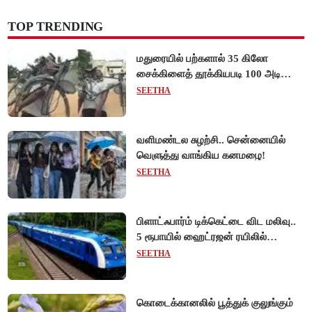
TOP TRENDING
மதுரையில் பற்களால் 35 கிலோ
சைக்கிளைத் தூக்கியபடி 100 அடி
நடந்து சென்று முன்னாள் ராணுவ வீரர்
SEETHA
சாதனை!
வளிமண்டல சுழற்சி.. சென்னையில்
வெளுத்து வாங்கிய கனமழை!
SEETHA
பிளாட்ஃபார்ம் டிக்கெட்டை விட மலிவு..
5 ரூபாயில் ஹைட்ரஜன் ரயிலில்
பயணிக்கலாம்!
SEETHA
கொடைக்கானலில் பூத்துக் குலுங்கும்