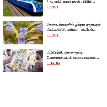
5 ரூபாயில் ஹைட்ரஜன் ரயிலில்
பயணிக்கலாம்!
SEETHA
கொடைக்கானலில் பூத்துக் குலுங்கும்
நீலக்குறிஞ்சி மலர்கள் - குவியும்
சுற்றுலாப் பயணிகள்!
SEETHA
பட்டுடுத்தி, மாலை சூட்டி ,
மேளதாளத்துடன் கழுதைகளுக்கு
கல்யாணம்... மழை வேண்டி நூதன
SUJATHA
வழிபாடு!