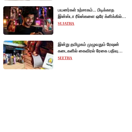
பயனர்கள் உற்சாகம்... பிடிக்காத
இன்ஸ்டா ரீல்ஸ்களை ஒரே க்ளிக்கில்
மாற்றியமைக்கலாம்!
SUJATHA
இன்று தமிழகம் முழுவதும் ரேஷன்
கடைகளில் கைவிரல் ரேகை பதிவு
சிறப்பு முகாம்!
SEETHA