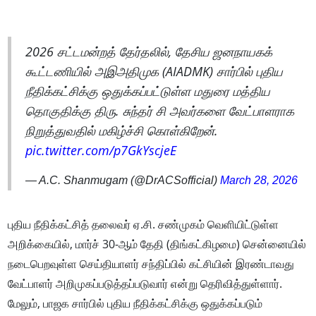
2026 சட்டமன்றத் தேர்தலில், தேசிய ஜனநாயகக்
கூட்டணியில் அஇஅதிமுக (AIADMK) சார்பில் புதிய
நீதிக்கட்சிக்கு ஒதுக்கப்பட்டுள்ள மதுரை மத்திய
தொகுதிக்கு திரு. சுந்தர் சி அவர்களை வேட்பாளராக
நிறுத்துவதில் மகிழ்ச்சி கொள்கிறேன்.
pic.twitter.com/p7GkYscjeE
— A.C. Shanmugam (@DrACSofficial)
March 28, 2026
புதிய நீதிக்கட்சித் தலைவர் ஏ.சி. சண்முகம் வெளியிட்டுள்ள
அறிக்கையில், மார்ச் 30-ஆம் தேதி (திங்கட்கிழமை) சென்னையில்
நடைபெறவுள்ள செய்தியாளர் சந்திப்பில் கட்சியின் இரண்டாவது
வேட்பாளர் அறிமுகப்படுத்தப்படுவார் என்று தெரிவித்துள்ளார்.
மேலும், பாஜக சார்பில் புதிய நீதிக்கட்சிக்கு ஒதுக்கப்படும்