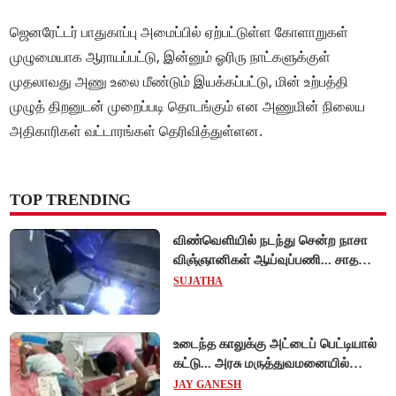
ஜெனரேட்டர் பாதுகாப்பு அமைப்பில் ஏற்பட்டுள்ள கோளாறுகள்
முழுமையாக ஆராயப்பட்டு, இன்னும் ஓரிரு நாட்களுக்குள்
முதலாவது அணு உலை மீண்டும் இயக்கப்பட்டு, மின் உற்பத்தி
முழுத் திறனுடன் முறைப்படி தொடங்கும் என அணுமின் நிலைய
அதிகாரிகள் வட்டாரங்கள் தெரிவித்துள்ளன.
TOP TRENDING
விண்வெளியில் நடந்து சென்ற நாசா
விஞ்ஞானிகள் ஆய்வுப்பணி... சாதனை
!
SUJATHA
உடைந்த காலுக்கு அட்டைப் பெட்டியால்
கட்டு... அரசு மருத்துவமனையில்
விநோத சிகிச்சை... அதிர்ச்சி வீடியோ!
JAY GANESH