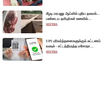
கீழடி மரபணு ஆய்வில் புதிய தகவல்...
பண்டைய தமிழர்கள் உணவில்
அதிகளவு இறைச்சி பயன்பாடு!
SEETHA
UPI பரிவர்த்தனைகளுக்குக் கட்டணம்
வசூல் - சட்டத்திருத்த மசோதா
நிறைவேற்றம்!
SEETHA