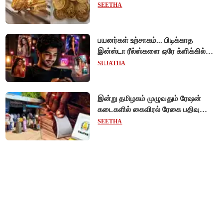
SEETHA
பயனர்கள் உற்சாகம்... பிடிக்காத
இன்ஸ்டா ரீல்ஸ்களை ஒரே க்ளிக்கில்
மாற்றியமைக்கலாம்!
SUJATHA
இன்று தமிழகம் முழுவதும் ரேஷன்
கடைகளில் கைவிரல் ரேகை பதிவு
சிறப்பு முகாம்!
SEETHA