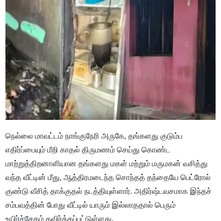
நெல்லை மாவட்டம் நாங்குநேரி அருகே, தங்களது குடும்ப
எதிர்ப்பையும் மீறி காதல் திருமணம் செய்து கொண்ட
மாற்றுத்திறனாளியான தங்களது மகள் மற்றும் மருமகன் வசித்து
வந்த வீட்டின் மீது, ஆத்திரமடைந்த சொந்தத் தந்தையே பெட்ரோல்
குண்டு வீசித் தாக்குதல் நடத்தியுள்ளார். அதிர்ஷ்டவசமாக இந்தச்
சம்பவத்தின் போது வீட்டில் யாரும் இல்லாததால் பெரும்
உயிர்ச்சேதம் தவிர்க்கப்பட்டுள்ளது.