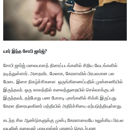
யார் இந்த சோபி ஜார்ஜ்?
சோபி ஜார்ஜ் மலையாளத் திரைப்படங்களில் சிறிய வேடங்களில்
நடித்துள்ளார். அதைவிட மேலாக, கேரளாவில் பிரபலமான பல
மேடை இசை நிகழ்ச்சிகளை ஒருங்கிணைப்பதில் முன்னணியில்
இருந்தவர். ஒரு காலத்தில் கலைத்துறையில் செல்வாக்குடன்
இருந்தவர், தற்போது பண மோசடி புகார்களில் சிக்கி இருப்பது
கேரள திரையுலகினர் மத்தியில் அதிர்ச்சியை ஏற்படுத்தியுள்ளது.
கடந்த சில ஆண்டுகளுக்கு முன்பு கேரளாவையே உலுக்கிய பிரபல
வயலின் கலைஞர் பாலபாஸ்கர் மரணம் தொடர்பான