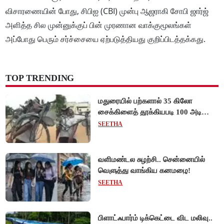
விசாரணையின் போது, சிபிஐ (CBI) முன்பு ஆஜராகி சோபி ஜார்ஜ்
அளித்த சில முன்னுக்குப் பின் முரணான வாக்குமூலங்கள்
அப்போது பெரும் சர்ச்சையை ஏற்படுத்தியது குறிப்பிடத்தக்கது.
TOP TRENDING
மதுரையில் பற்களால் 35 கிலோ
சைக்கிளைத் தூக்கியபடி 100 அடி
நடந்து சென்று முன்னாள் ராணுவ வீரர்
SEETHA
சாதனை!
வளிமண்டல சுழற்சி.. சென்னையில்
வெளுத்து வாங்கிய கனமழை!
SEETHA
பிளாட்ஃபார்ம் டிக்கெட்டை விட மலிவு..