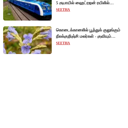
5 ரூபாயில் ஹைட்ரஜன் ரயிலில்
பயணிக்கலாம்!
SEETHA
கொடைக்கானலில் பூத்துக் குலுங்கும்
நீலக்குறிஞ்சி மலர்கள் - குவியும்
சுற்றுலாப் பயணிகள்!
SEETHA