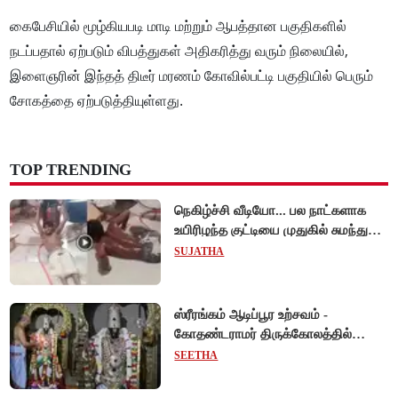
கைபேசியில் மூழ்கியபடி மாடி மற்றும் ஆபத்தான பகுதிகளில்
நடப்பதால் ஏற்படும் விபத்துகள் அதிகரித்து வரும் நிலையில்,
இளைஞரின் இந்தத் திடீர் மரணம் கோவில்பட்டி பகுதியில் பெரும்
சோகத்தை ஏற்படுத்தியுள்ளது.
TOP TRENDING
நெகிழ்ச்சி வீடியோ... பல நாட்களாக
உயிரிழந்த குட்டியை முதுகில் சுமந்து
நீந்திய டால்பின்... உலகை உலுக்கிய
SUJATHA
தாய்ப்பாசம் !
ஸ்ரீரங்கம் ஆடிப்பூர உற்சவம் -
கோதண்டராமர் திருக்கோலத்தில்
ஆண்டாள் நாச்சியார்!
SEETHA