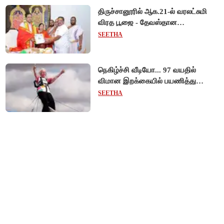
திருச்சானூரில் ஆக.21-ல் வரலட்சுமி
விரத பூஜை - தேவஸ்தான
அறங்காவலர் குழு தலைவருக்கு
SEETHA
முறைப்படி அழைப்பு!
நெகிழ்ச்சி வீடியோ... 97 வயதில்
விமான இறக்கையில் பயணித்து
கின்னஸ் சாதனை படைத்த பிரிட்டன்
SEETHA
பாட்டி!