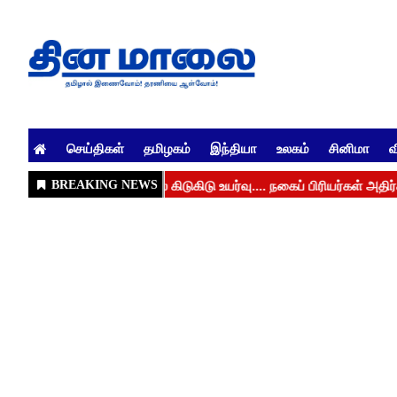
செய்திகள்
தமிழகம்
இந்தியா
உலகம்
சினிமா
வ