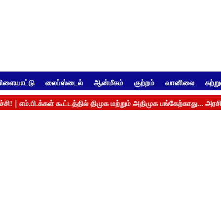
ிளையாட்டு
லைப்ஸ்டைல்
ஆன்மீகம்
குற்றம்
வானிலை
சுற்ற