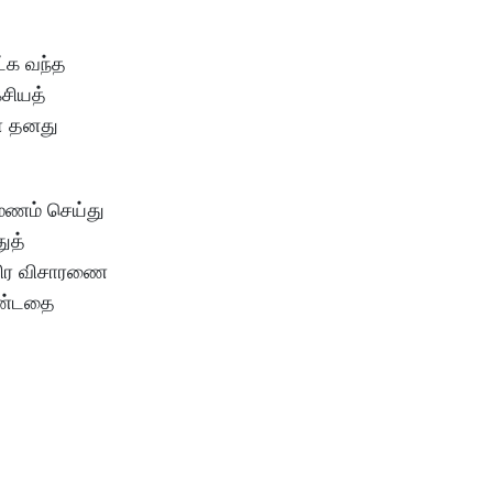
ட்க வந்த
சியத்
யா தனது
ுமணம் செய்து
ுத்
ீவிர விசாரணை
ொண்டதை