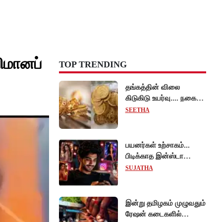
விமானப்
TOP TRENDING
தங்கத்தின் விலை
கிடுகிடு உயர்வு.... நகைப்
பிரியர்கள் அதிர்ச்சி!
SEETHA
பயனர்கள் உற்சாகம்...
பிடிக்காத இன்ஸ்டா
ரீல்ஸ்களை ஒரே க்ளிக்கில்
SUJATHA
மாற்றியமைக்கலாம்!
இன்று தமிழகம் முழுவதும்
ரேஷன் கடைகளில்