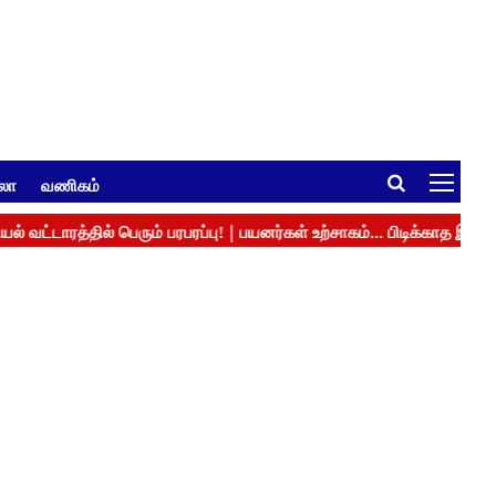
ுலா
வணிகம்