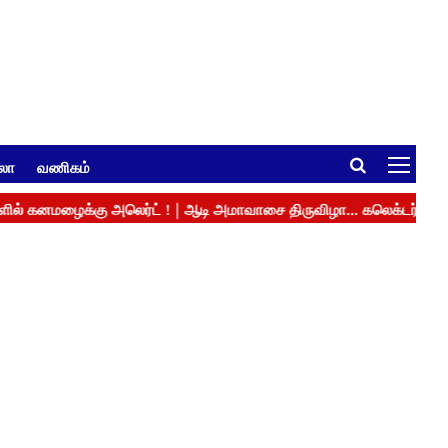
ுலா
வணிகம்