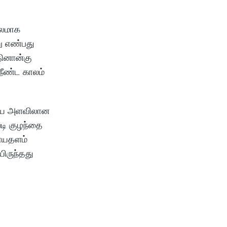
ூலமாக
று எண்பது
தினான்கு
நீண்ட காலம்
ிறிய அளவிலான
டி குழந்தை
ணையதளம்
ிருந்தது