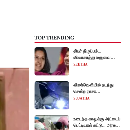
TOP TRENDING
திடீர் திருப்பம்...
விவாகரத்து மனுவை
வாபஸ் பெற்றார் சங்கீதா -
SEETHA
வழக்கை முடித்து
வைத்தது செங்கல்பட்டு
நீதிமன்றம்!
விண்வெளியில் நடந்து
சென்ற நாசா
விஞ்ஞானிகள்
SUJATHA
ஆய்வுப்பணி... சாதனை !
உடைந்த காலுக்கு அட்டைப்
பெட்டியால் கட்டு... அரசு