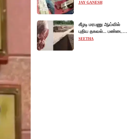
மருத்துவமனையில்
JAY GANESH
விநோத சிகிச்சை...
அதிர்ச்சி வீடியோ!
கீழடி மரபணு ஆய்வில்
புதிய தகவல்... பண்டைய
தமிழர்கள் உணவில்
SEETHA
அதிகளவு இறைச்சி
பயன்பாடு!