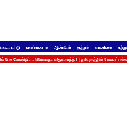
ிளையாட்டு
லைப்ஸ்டைல்
ஆன்மீகம்
குற்றம்
வானிலை
சுற்ற