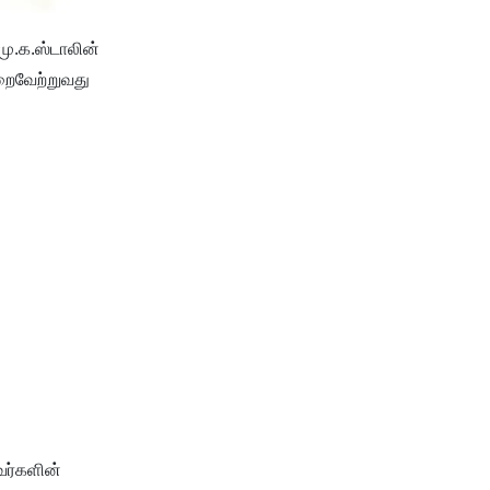
மு.க.ஸ்டாலின்
றைவேற்றுவது
வர்களின்