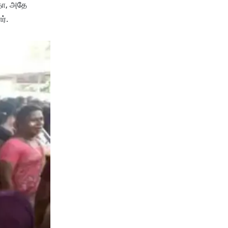
றதோ, அதே
ர்.