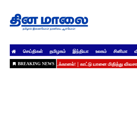
செய்திகள்
தமிழகம்
இந்தியா
உலகம்
சினிமா
வ