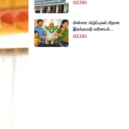
ஊழியர்களுக்கு
SEETHA
சம்பளத்துடன் கூடிய
விடுப்பு - உயர்நீதிமன்றம்
அதிரடி உத்தரவு!
மின்சார அடுப்புகள் மீதான
இறக்குமதி வரியைக்
குறைக்கும் மத்திய அரசு!
SEETHA