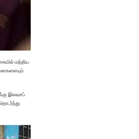
கையில் மத்திய
ாதனைகளையும்
ுக்கு இலவசப்
தொடர்ந்து