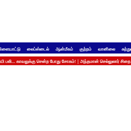
ிளையாட்டு
லைப்ஸ்டைல்
ஆன்மீகம்
குற்றம்
வானிலை
சுற்ற