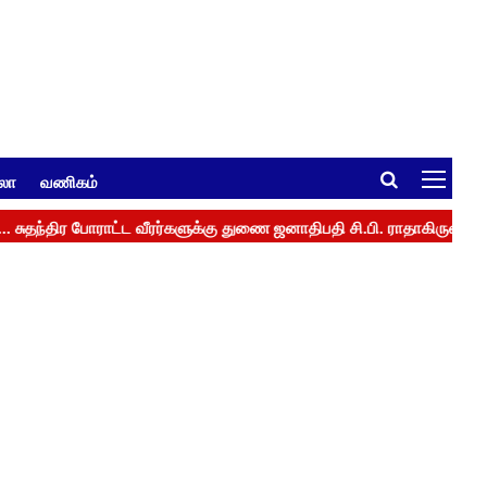
ுலா
வணிகம்