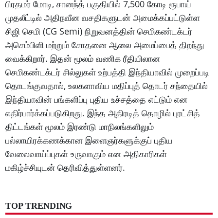
பிரதமர் மோடி, சானந்த் பகுதியில் 7,500 கோடி ரூபாய்
முதலீட்டில் அதிநவீன வசதிகளுடன் அமைக்கப்பட்டுள்ள
சிஜி செமி (CG Semi) நிறுவனத்தின் செமிகண்டக்டர்
அசெம்பிளி மற்றும் சோதனை ஆலை அமைப்பைத் திறந்து
வைக்கிறார். இதன் மூலம் வணிக ரீதியிலான
செமிகண்டக்டர் சில்லுகள் உற்பத்தி இந்தியாவில் முறைப்படி
தொடங்குவதால், உலகளாவிய மதிப்புத் தொடர் சந்தையில்
இந்தியாவின் பங்களிப்பு புதிய உச்சத்தை எட்டும் என
எதிர்பார்க்கப்படுகிறது. இந்த அதிரடித் தொழில் புரட்சித்
திட்டங்கள் மூலம் இரண்டு மாநிலங்களிலும்
பல்லாயிரக்கணக்கான இளைஞர்களுக்குப் புதிய
வேலைவாய்ப்புகள் உருவாகும் என அதிகாரிகள்
மகிழ்ச்சியுடன் தெரிவித்துள்ளனர்.
TOP TRENDING