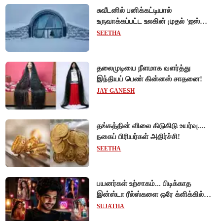
சுவீடனில் பனிக்கட்டியால்
உருவாக்கப்பட்ட உலகின் முதல் 'ஐஸ்
ஓட்டல்'!
SEETHA
தலைமுடியை நீளமாக வளர்த்து
இந்தியப் பெண் கின்னஸ் சாதனை!
JAY GANESH
தங்கத்தின் விலை கிடுகிடு உயர்வு....
நகைப் பிரியர்கள் அதிர்ச்சி!
SEETHA
பயனர்கள் உற்சாகம்... பிடிக்காத
இன்ஸ்டா ரீல்ஸ்களை ஒரே க்ளிக்கில்
மாற்றியமைக்கலாம்!
SUJATHA