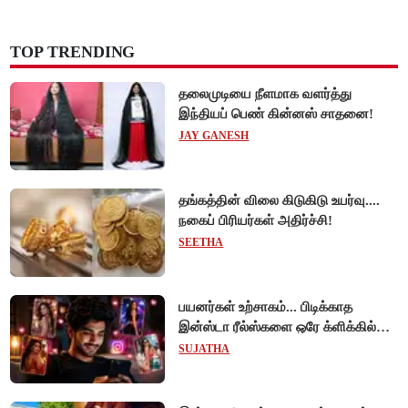
TOP TRENDING
தலைமுடியை நீளமாக வளர்த்து
இந்தியப் பெண் கின்னஸ் சாதனை!
JAY GANESH
தங்கத்தின் விலை கிடுகிடு உயர்வு....
நகைப் பிரியர்கள் அதிர்ச்சி!
SEETHA
பயனர்கள் உற்சாகம்... பிடிக்காத
இன்ஸ்டா ரீல்ஸ்களை ஒரே க்ளிக்கில்
மாற்றியமைக்கலாம்!
SUJATHA