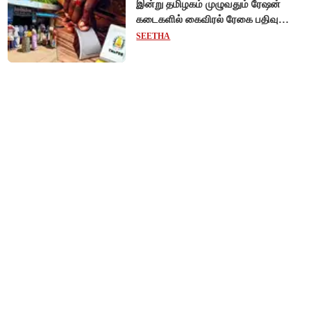
இன்று தமிழகம் முழுவதும் ரேஷன்
கடைகளில் கைவிரல் ரேகை பதிவு
சிறப்பு முகாம்!
SEETHA