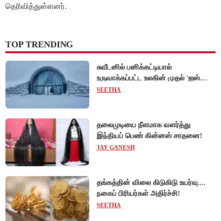
தெரிவித்துள்ளனர்.
TOP TRENDING
சுவீடனில் பனிக்கட்டியால்
உருவாக்கப்பட்ட உலகின் முதல் 'ஐஸ்
ஓட்டல்'!
SEETHA
தலைமுடியை நீளமாக வளர்த்து
இந்தியப் பெண் கின்னஸ் சாதனை!
JAY GANESH
தங்கத்தின் விலை கிடுகிடு உயர்வு....
நகைப் பிரியர்கள் அதிர்ச்சி!
SEETHA