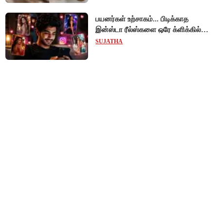
பயனர்கள் உற்சாகம்... பிடிக்காத
இன்ஸ்டா ரீல்ஸ்களை ஒரே க்ளிக்கில்
மாற்றியமைக்கலாம்!
SUJATHA