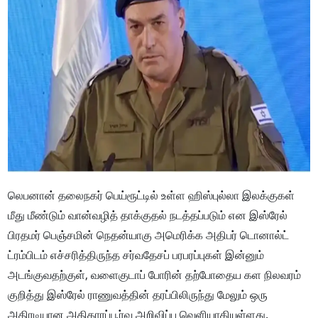
லெபனான் தலைநகர் பெய்ரூட்டில் உள்ள ஹிஸ்புல்லா இலக்குகள்
மீது மீண்டும் வான்வழித் தாக்குதல் நடத்தப்படும் என இஸ்ரேல்
பிரதமர் பெஞ்சமின் நெதன்யாகு அமெரிக்க அதிபர் டொனால்ட்
ட்ரம்பிடம் எச்சரித்திருந்த சர்வதேசப் பரபரப்புகள் இன்னும்
அடங்குவதற்குள், வளைகுடாப் போரின் தற்போதைய கள நிலவரம்
குறித்து இஸ்ரேல் ராணுவத்தின் தரப்பிலிருந்து மேலும் ஒரு
அதிரடியான அதிகாரப்பூர்வ அறிவிப்பு வெளியாகியுள்ளது.