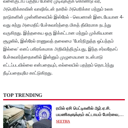
வளைகுடாப் பகுதிப் போரை முடிவுக்குக் கொண்டு வர,
அமெரிக்காவின் வாஷிங்டன் நகரில் அமெரிக்கா மற்றும் உலக
நாடுகளின் முன்னிலையில் இஸ்ரேல் - லெபனான் இடையேயான 4-
வது சுற்று அமைதிப் பேச்சுவார்த்தை மிகத் தீவிரமாக நடந்து
வருகிறது. இத்தகைய ஒரு இக்கட்டான மற்றும் முக்கியமான
சூழலில், இஸ்ரேல் ராணுவத் தலைமை 'போர்நிறுத்த ஒப்பந்தம்
இல்லை' எனப் பகிரங்கமாக அறிவித்திருப்பது, இந்த சர்வதேசப்
பேச்சுவார்த்தைகளில் இன்னும் முழுமையான உடன்பாடு
எட்டப்படவில்லை என்பதையும், எல்லையில் பதற்றம் தொடர்ந்து
நீடிப்பதையுமே காட்டுகிறது.
TOP TRENDING
ரயில் ஏசி பெட்டிகளில் ஆர்.ஏ.சி.
பயணிகளுக்கும் கட்டாயம் போர்வை,
கம்பளி வழங்க உத்தரவு!
SEETHA