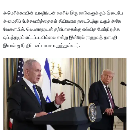
அமெரிக்காவின் வாஷிங்டன் நகரில் இரு நாடுகளுக்கும் இடையே
அமைதிப் பேச்சுவார்த்தைகள் தீவிரமாக நடைபெற்று வரும் அதே
வேளையில், லெபனானுடன் தற்போதைக்கு எவ்வித போர்நிறுத்த
ஒப்பந்தமும் எட்டப்படவில்லை என்று இஸ்ரேல் ராணுவத் தளபதி
இயால் ஜமீர் திட்டவட்டமாக மறுத்துள்ளார்.