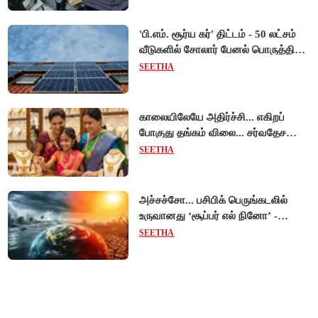
'பி.எம். சூர்ய கர்' திட்டம் - 50 லட்சம்
வீடுகளில் சோலார் பேனல் பொருத்தி
மத்திய அரசு சாதனை!
SEETHA
காலையிலேயே அதிர்ச்சி... எகிறப்
போகுது தங்கம் விலை... சர்வதேச
சந்தையில் $192 உயர்வு - இந்திய
SEETHA
சந்தையில் பெரும்தாக்கம்!
அச்சச்சோ... பசிபிக் பெருங்கடலில்
உருவானது ‘சூப்பர் எல் நினோ’ -
வானிலை ஆய்வாளர் எச்சரிக்கை!
SEETHA