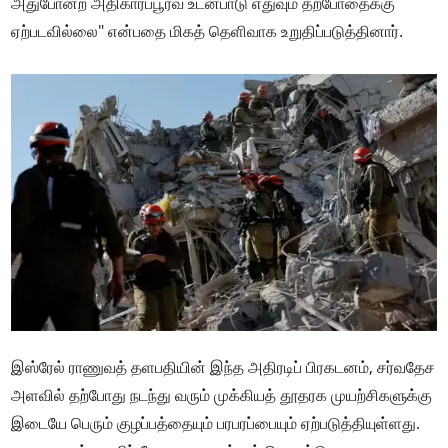
அதுபோன்ற அதிகாரப்பூர்வ உடன்பாடு எதுவும் தற்போதைக்கு
ஏற்படவில்லை" என்பதை மிகத் தெளிவாக உறுதிப்படுத்தினார்.
இஸ்ரேல் ராணுவத் தளபதியின் இந்த அதிரடிப் பிரகடனம், சர்வதேச
அளவில் தற்போது நடந்து வரும் முக்கியத் தூதரக முயற்சிகளுக்கு
இடையே பெரும் குழப்பத்தையும் பரபரப்பையும் ஏற்படுத்தியுள்ளது.