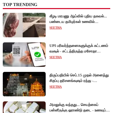
TOP TRENDING
கீழடி மரபணு ஆய்வில் புதிய தகவல்...
பண்டைய தமிழர்கள் உணவில்
அதிகளவு இறைச்சி பயன்பாடு!
SEETHA
UPI பரிவர்த்தனைகளுக்குக் கட்டணம்
வசூல் - சட்டத்திருத்த மசோதா
நிறைவேற்றம்!
SEETHA
திருப்பதியில் செப்.15 முதல் அனைத்து
சிறப்பு தரிசனங்களும் ரத்து -
பிரம்மோற்சவத்திற்கான ஏற்பாடுகள்
SEETHA
தீவிரம்!
அமலுக்கு வந்தது... செயற்கைப்
பன்னீருக்கு ஓராண்டு தடை - உணவுப்