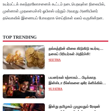
உயர்மட்டக் கலந்தாலோசனைக் கூட்டம் நடைபெறவுள்ள நிலையில்,
முன்னாள் முதலமைச்சர் ஓபிஎஸ் மற்றும் அவரது அணியினர்
தவெகவில் இணையப் போவதாக செய்திகள் வலம் வருகின்றன.
TOP TRENDING
தங்கத்தின் விலை கிடுகிடு உயர்வு....
நகைப் பிரியர்கள் அதிர்ச்சி!
SEETHA
பயனர்கள் உற்சாகம்... பிடிக்காத
இன்ஸ்டா ரீல்ஸ்களை ஒரே க்ளிக்கில்
மாற்றியமைக்கலாம்!
SUJATHA
இன்று தமிழகம் முழுவதும் ரேஷன்