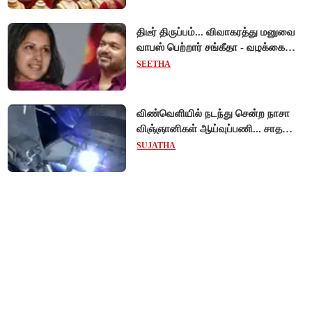
திடீர் திருப்பம்... விவாகரத்து மனுவை
வாபஸ் பெற்றார் சங்கீதா - வழக்கை
முடித்து வைத்தது செங்கல்பட்டு
SEETHA
நீதிமன்றம்!
விண்வெளியில் நடந்து சென்ற நாசா
விஞ்ஞானிகள் ஆய்வுப்பணி... சாதனை
!
SUJATHA