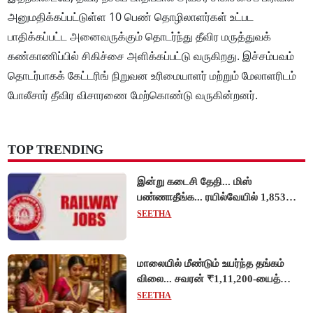
அனுமதிக்கப்பட்டுள்ள 10 பெண் தொழிலாளர்கள் உட்பட
பாதிக்கப்பட்ட அனைவருக்கும் தொடர்ந்து தீவிர மருத்துவக்
கண்காணிப்பில் சிகிச்சை அளிக்கப்பட்டு வருகிறது. இச்சம்பவம்
தொடர்பாகக் கேட்டரிங் நிறுவன உரிமையாளர் மற்றும் மேலாளரிடம்
போலீசார் தீவிர விசாரணை மேற்கொண்டு வருகின்றனர்.
TOP TRENDING
இன்று கடைசி தேதி... மிஸ்
பண்ணாதீங்க... ரயில்வேயில் 1,853
அப்ரண்டிஸ் பணியிடங்களுக்கு
SEETHA
விண்ணப்பங்கள் வரவேற்பு!
மாலையில் மீண்டும் உயர்ந்த தங்கம்
விலை... சவரன் ₹1,11,200-யைத்
தொட்டது!
SEETHA