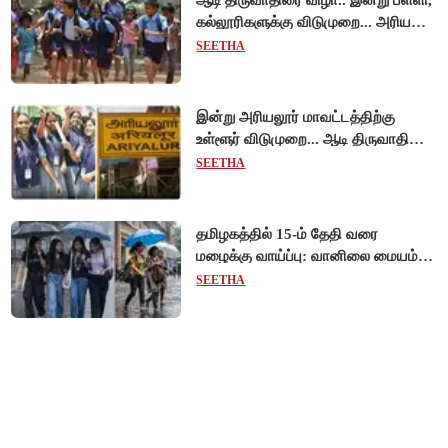
ஆடி திருவாதிரை விழா.. இன்று பள்ளி,
கல்லூரிகளுக்கு விடுமுறை... அரியலூர்
மாவட்ட ஆட்சியர் உத்தரவு!
SEETHA
இன்று அரியலூர் மாவட்டத்திற்கு
உள்ளூர் விடுமுறை... ஆடி திருவாதிரை
கொண்டாட்டம்!
SEETHA
தமிழகத்தில் 15-ம் தேதி வரை
மழைக்கு வாய்ப்பு: வானிலை மையம்
அறிவிப்பு!
SEETHA