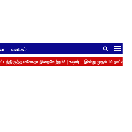
ுலா
வணிகம்