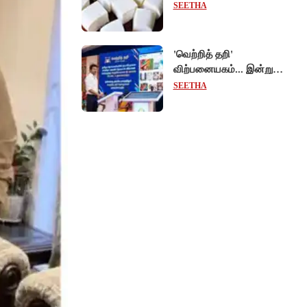
ஓராண்டு தடை - உணவுப்
SEETHA
பாதுகாப்புத் துறை
நடவடிக்கை!
'வெற்றித் தறி'
விற்பனையகம்... இன்று
முதல்வர் விஜய் தொடங்கி
SEETHA
வைக்கிறார்!