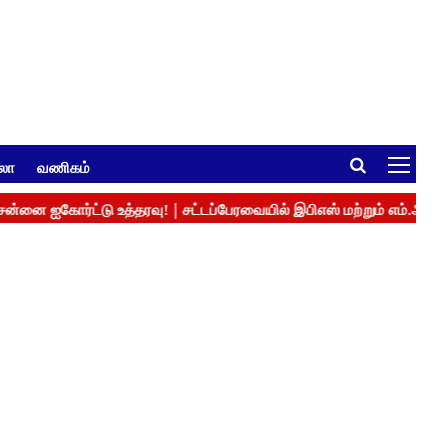
ுலா
வணிகம்