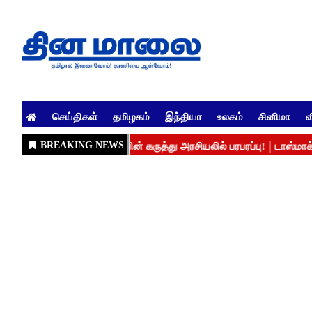
செய்திகள்
தமிழகம்
இந்தியா
உலகம்
சினிமா
வ