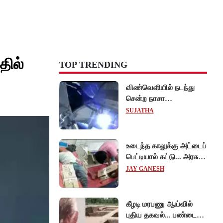
தில்
TOP TRENDING
விண்வெளியில் நடந்து
சென்ற நாசா
விஞ்ஞானிகள்
SUJATHA
ஆய்வுப்பணி... சாதனை !
உடைந்த காலுக்கு அட்டைப்
பெட்டியால் கட்டு... அரசு
மருத்துவமனையில்
JAY GANESH
விநோத சிகிச்சை...
அதிர்ச்சி வீடியோ!
கீழடி மரபணு ஆய்வில்
புதிய தகவல்... பண்டைய