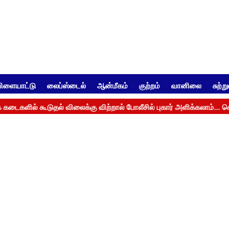
ிளையாட்டு
லைப்ஸ்டைல்
ஆன்மீகம்
குற்றம்
வானிலை
சுற்ற