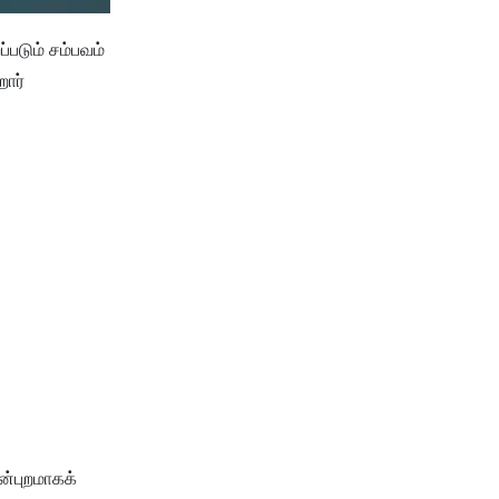
்படும் சம்பவம்
றோர்
ன்புறமாகக்