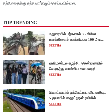
தற்போதைக்கு எந்த மாற்றமும் செய்யவில்லை.
TOP TRENDING
மதுரையில் பற்களால் 35 கிலோ
சைக்கிளைத் தூக்கியபடி 100 அடி
நடந்து சென்று முன்னாள் ராணுவ வீரர்
SEETHA
சாதனை!
வளிமண்டல சுழற்சி.. சென்னையில்
வெளுத்து வாங்கிய கனமழை!
SEETHA
பிளாட்ஃபார்ம் டிக்கெட்டை விட மலிவு..
5 ரூபாயில் ஹைட்ரஜன் ரயிலில்
பயணிக்கலாம்!
SEETHA