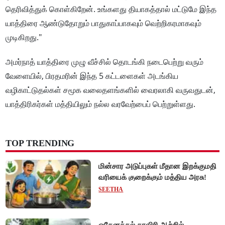
தெரிவித்துக் கொள்கிறேன். உங்களது தியாகத்தால் மட்டுமே இந்த
யாத்திரை ஆண்டுதோறும் பாதுகாப்பாகவும் வெற்றிகரமாகவும்
முடிகிறது."
அமர்நாத் யாத்திரை முழு வீச்சில் தொடங்கி நடைபெற்று வரும்
வேளையில், பிரதமரின் இந்த 5 கட்டளைகள் அடங்கிய
வழிகாட்டுதல்கள் சமூக வலைதளங்களில் வைரலாகி வருவதுடன்,
யாத்திரிகர்கள் மத்தியிலும் நல்ல வரவேற்பைப் பெற்றுள்ளது.
TOP TRENDING
மின்சார அடுப்புகள் மீதான இறக்குமதி
வரியைக் குறைக்கும் மத்திய அரசு!
SEETHA
ஒகேனக்கல் காவிரி ஆற்றில்