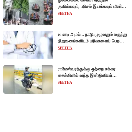
குளிக்கவும், பரிசல் இயக்கவும் மீண்டும்
அனுமதி - சுற்றுலாப் பயணிகள்
SEETHA
மகிழ்ச்சி!
உடனடி அமல்... நாடு முழுவதும் மருந்து
நிறுவனங்களிடம் பரிசுகளைப் பெற
டாக்டர்களுக்குத் தடை!
SEETHA
ராமேஸ்வரத்துக்கு ஒற்றை சக்கர
சைக்கிளில் வந்த இன்ஜினியர்
- போதைக்கு எதிராக விழிப்புணர்வு!
SEETHA