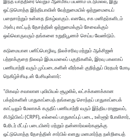
இந்த யாத்திரை வெறும் ஆன்மீகப் பயணம் மட்டுமல்ல, இது
ஒட்டுமொத்த இந்தியாவின் வேற்றுமையில் ஒற்றுமையைப்
பறைசாற்றும் உன்னத நிகழ்வாகும். எனவே, சக மனிதர்களிடம்
அன்பு காட்டித் தேசத்தின் ஒற்றுமைக்கும் சேவைக்கும்
ஒவ்வொருவரும் தங்களை உறுதிபூணச் செய்ய வேண்டும்.
கடுமையான பனிப்பொழிவு, நிலச்சரிவு மற்றும் ஆக்சிஜன்
பற்றாக்குறை நிலவும் இமயமலைப் பகுதிகளில், இரவு பகலாகப்
பணியாற்றி வரும் முப்படைகளின் வீரர்கள் குறித்துப் பிரதமர் மோடி
நெகிழ்ச்சியுடன் பேசியுள்ளார்:
"மிகவும் சவாலான புவியியல் சூழலில், லட்சக்கணக்கான
பக்தர்களின் பாதுகாப்பைத் தங்களது சொந்தப் பாதுகாப்பைக்
காட்டிலும் மேலாகக் கருதிப் பணியாற்றி வரும் இந்திய ராணுவம்,
சிஆர்பிஎப் (CRPF), எல்லைப் பாதுகாப்புப் படை, உள்ளூர் போலிசார்,
பேரிடர் மீட்புப் படையினர் மற்றும் தன்னார்வலர்களுக்கு
ஒட்டுமொத்த தேசத்தின் சார்பில் எனது மனமார்ந்த நன்றியைத்