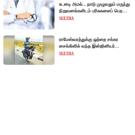
உடனடி அமல்... நாடு முழுவதும் மருந்து
நிறுவனங்களிடம் பரிசுகளைப் பெற
டாக்டர்களுக்குத் தடை!
SEETHA
ராமேஸ்வரத்துக்கு ஒற்றை சக்கர
சைக்கிளில் வந்த இன்ஜினியர்
- போதைக்கு எதிராக விழிப்புணர்வு!
SEETHA