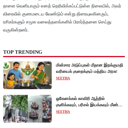
நாளை வெளியாகும் எனத் தெரிவிக்கப்பட்டுள்ள நிலையில், அவர்
விரைவில் குணமடைய வேண்டும் என்று திரையுலகினரும்,
ரசிகர்களும் சமூக வலைத்தளங்களில் பிரார்த்தனை செய்து
வருகின்றனர்.
TOP TRENDING
மின்சார அடுப்புகள் மீதான இறக்குமதி
வரியைக் குறைக்கும் மத்திய அரசு!
SEETHA
ஒகேனக்கல் காவிரி ஆற்றில்
குளிக்கவும், பரிசல் இயக்கவும் மீண்டும்
அனுமதி - சுற்றுலாப் பயணிகள்
SEETHA
மகிழ்ச்சி!