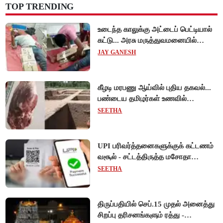
TOP TRENDING
உடைந்த காலுக்கு அட்டைப் பெட்டியால்
கட்டு... அரசு மருத்துவமனையில்
விநோத சிகிச்சை... அதிர்ச்சி வீடியோ!
JAY GANESH
கீழடி மரபணு ஆய்வில் புதிய தகவல்...
பண்டைய தமிழர்கள் உணவில்
அதிகளவு இறைச்சி பயன்பாடு!
SEETHA
UPI பரிவர்த்தனைகளுக்குக் கட்டணம்
வசூல் - சட்டத்திருத்த மசோதா
நிறைவேற்றம்!
SEETHA
திருப்பதியில் செப்.15 முதல் அனைத்து
சிறப்பு தரிசனங்களும் ரத்து -