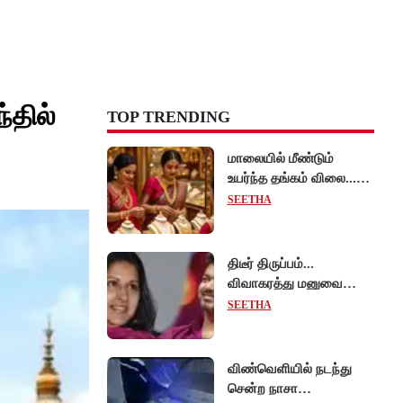
்தில்
TOP TRENDING
மாலையில் மீண்டும்
உயர்ந்த தங்கம் விலை...
சவரன் ₹1,11,200-யைத்
SEETHA
தொட்டது!
திடீர் திருப்பம்...
விவாகரத்து மனுவை
வாபஸ் பெற்றார் சங்கீதா -
SEETHA
வழக்கை முடித்து
வைத்தது செங்கல்பட்டு
நீதிமன்றம்!
விண்வெளியில் நடந்து
சென்ற நாசா