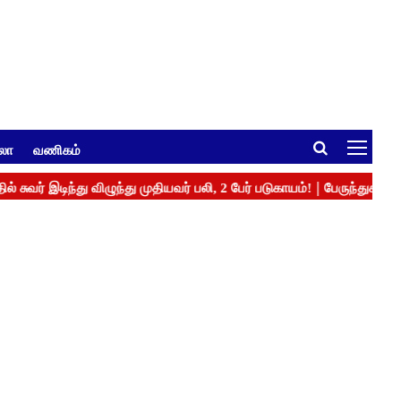
ுலா
வணிகம்