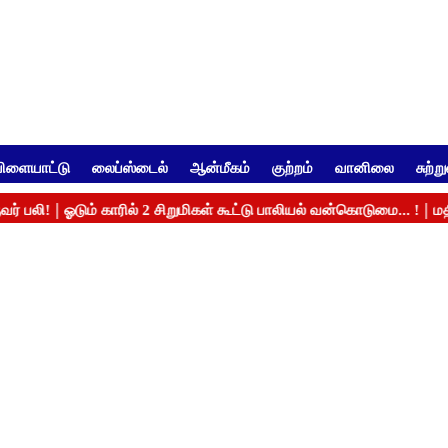
ிளையாட்டு
லைப்ஸ்டைல்
ஆன்மீகம்
குற்றம்
வானிலை
சுற்ற