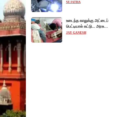
விஞ்ஞானிகள்
SUJATHA
ஆய்வுப்பணி... சாதனை !
உடைந்த காலுக்கு அட்டைப்
பெட்டியால் கட்டு... அரசு
மருத்துவமனையில்
JAY GANESH
விநோத சிகிச்சை...
அதிர்ச்சி வீடியோ!