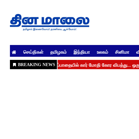
செய்திகள்
தமிழகம்
இந்தியா
உலகம்
சினிமா
வ