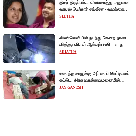
திடீர் திருப்பம்... விவாகரத்து மனுவை
வாபஸ் பெற்றார் சங்கீதா - வழக்கை
முடித்து வைத்தது செங்கல்பட்டு
SEETHA
நீதிமன்றம்!
விண்வெளியில் நடந்து சென்ற நாசா
விஞ்ஞானிகள் ஆய்வுப்பணி... சாதனை
!
SUJATHA
உடைந்த காலுக்கு அட்டைப் பெட்டியால்
கட்டு... அரசு மருத்துவமனையில்
விநோத சிகிச்சை... அதிர்ச்சி வீடியோ!
JAY GANESH