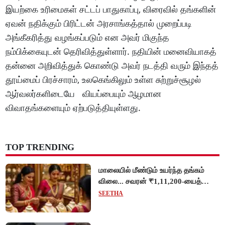
இயற்கை உரிமைகள் சட்டப் பாதுகாப்பு, விரைவில் தங்களின்
ஏவன் நதிக்கும் பிரிட்டன் அரசாங்கத்தால் முறைப்படி
அங்கீகரித்து வழங்கப்படும் என அவர் மிகுந்த
நம்பிக்கையுடன் தெரிவித்துள்ளார். நதியின் மனைவியாகத்
தன்னை அறிவித்துக் கொண்டு அவர் நடத்தி வரும் இந்தத்
தூய்மைப் பிரச்சாரம், உலகெங்கிலும் உள்ள சுற்றுச்சூழல்
ஆர்வலர்களிடையே வியப்பையும் ஆழமான
விவாதங்களையும் ஏற்படுத்தியுள்ளது.
TOP TRENDING
மாலையில் மீண்டும் உயர்ந்த தங்கம்
விலை... சவரன் ₹1,11,200-யைத்
தொட்டது!
SEETHA