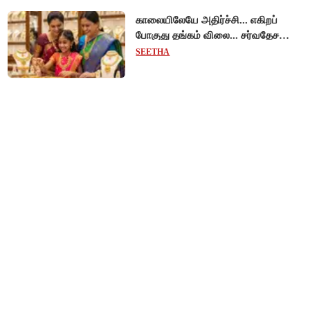
காலையிலேயே அதிர்ச்சி... எகிறப்
போகுது தங்கம் விலை... சர்வதேச
சந்தையில் $192 உயர்வு - இந்திய
SEETHA
சந்தையில் பெரும்தாக்கம்!