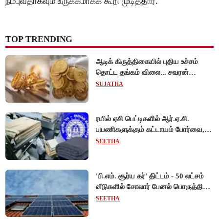
நம்புவதாகவும் உருக்கமாகக் கூறி முடித்தார்.
TOP TRENDING
ஆடிக் கிருத்திகையில் புதிய உச்சம்
தொட்ட தங்கம் விலை... சவரன்
ரூ.1,10,000-ஐ கடந்து விற்பனை!
SUJATHA
ரயில் ஏசி பெட்டிகளில் ஆர்.ஏ.சி.
பயணிகளுக்கும் கட்டாயம் போர்வை,
கம்பளி வழங்க உத்தரவு!
SEETHA
'பி.எம். சூர்ய கர்' திட்டம் - 50 லட்சம்
வீடுகளில் சோலார் பேனல் பொருத்தி
மத்திய அரசு சாதனை!
SEETHA