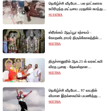
நெகிழ்ச்சி வீடியோ... பல நாட்களாக
உயிரிழந்த குட்டியை முதுகில் சுமந்து
நீந்திய டால்பின்... உலகை உலுக்கிய
SUJATHA
தாய்ப்பாசம் !
ஸ்ரீரங்கம் ஆடிப்பூர உற்சவம் -
கோதண்டராமர் திருக்கோலத்தில்
ஆண்டாள் நாச்சியார்!
SEETHA
திருச்சானூரில் ஆக.21-ல் வரலட்சுமி
விரத பூஜை - தேவஸ்தான
அறங்காவலர் குழு தலைவருக்கு
SEETHA
முறைப்படி அழைப்பு!
நெகிழ்ச்சி வீடியோ... 97 வயதில்
விமான இறக்கையில் பயணித்து
கின்னஸ் சாதனை படைத்த பிரிட்டன்
SEETHA
பாட்டி!