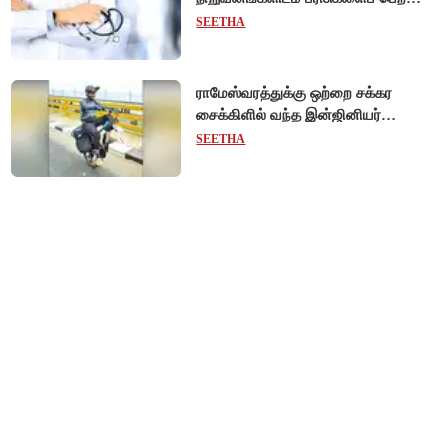
டாக்டர்களுக்குத் தடை!
SEETHA
ராமேஸ்வரத்துக்கு ஒற்றை சக்கர
சைக்கிளில் வந்த இன்ஜினியர்
- போதைக்கு எதிராக விழிப்புணர்வு!
SEETHA