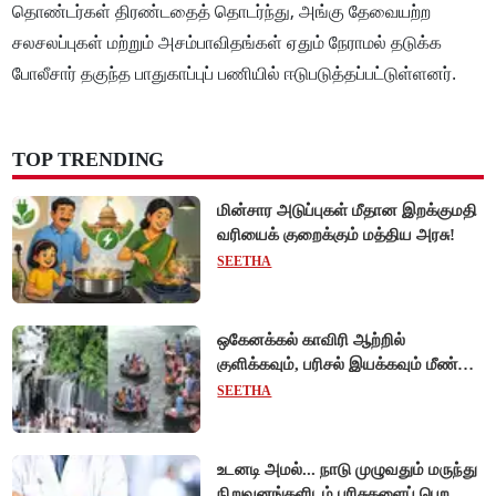
தொண்டர்கள் திரண்டதைத் தொடர்ந்து, அங்கு தேவையற்ற
சலசலப்புகள் மற்றும் அசம்பாவிதங்கள் ஏதும் நேராமல் தடுக்க
போலீசார் தகுந்த பாதுகாப்புப் பணியில் ஈடுபடுத்தப்பட்டுள்ளனர்.
TOP TRENDING
மின்சார அடுப்புகள் மீதான இறக்குமதி
வரியைக் குறைக்கும் மத்திய அரசு!
SEETHA
ஒகேனக்கல் காவிரி ஆற்றில்
குளிக்கவும், பரிசல் இயக்கவும் மீண்டும்
அனுமதி - சுற்றுலாப் பயணிகள்
SEETHA
மகிழ்ச்சி!
உடனடி அமல்... நாடு முழுவதும் மருந்து
நிறுவனங்களிடம் பரிசுகளைப் பெற