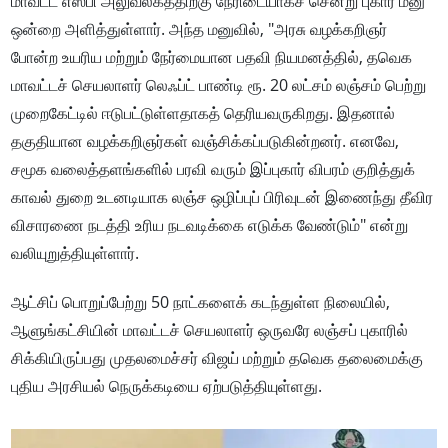
மாவட்ட எஸ்பி அலுவலகத்திற்கு நேரிடையாகச் சென்று புகார் மனு
ஒன்றை அளித்துள்ளார். அந்த மனுவில், "அரசு வழக்கறிஞர்
போன்ற உயரிய மற்றும் நேர்மையான பதவி நியமனத்தில், தவெக
மாவட்டச் செயலாளர் லெஃப்ட் பாண்டி ரூ. 20 லட்சம் லஞ்சம் பெற்று
முறைகேட்டில் ஈடுபட்டுள்ளதாகத் தெரியவருகிறது. இதனால்
தகுதியான வழக்கறிஞர்கள் வஞ்சிக்கப்படுகின்றனர். எனவே,
சமூக வலைத்தளங்களில் பரவி வரும் இப்புகார் விபரம் குறித்துக்
காவல் துறை உடனடியாக லஞ்ச ஒழிப்புப் பிரிவுடன் இணைந்து தீவிர
விசாரணை நடத்தி உரிய நடவடிக்கை எடுக்க வேண்டும்" என்று
வலியுறுத்தியுள்ளார்.
ஆட்சிப் பொறுப்பேற்று 50 நாட்களைக் கடந்துள்ள நிலையில்,
ஆளுங்கட்சியின் மாவட்டச் செயலாளர் ஒருவரே லஞ்சப் புகாரில்
சிக்கியிருப்பது முதலமைச்சர் விஜய் மற்றும் தவெக தலைமைக்கு
புதிய அரசியல் நெருக்கடியை ஏற்படுத்தியுள்ளது.