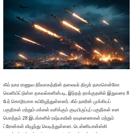
கீவ் நகர ராணுவ நிர்வாகத்தின் தலைவர் திமூர் தகாசென்கோ
வெளியிட்டுள்ள தகவல்களின்படி, இந்தத் தாக்குதலில் இதுவரை 8
பேர் கொடூரமாக உயிரிழந்துள்ளனர். கீவ் நகரின் முக்கியப்
பகுதிகள் மற்றும் மக்கள் வசிக்கும் குடியிருப்புப் பகுதிகள் என
மொத்தம் 28 இடங்களில் ரஷ்யாவின் ஏவுகணைகள் மற்றும்
ட்ரோன்கள் விழுந்து வெடித்துள்ளன. டெஸ்னியான்ஸ்கி