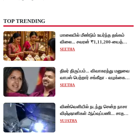
TOP TRENDING
மாலையில் மீண்டும் உயர்ந்த தங்கம்
விலை... சவரன் ₹1,11,200-யைத்
தொட்டது!
SEETHA
திடீர் திருப்பம்... விவாகரத்து மனுவை
வாபஸ் பெற்றார் சங்கீதா - வழக்கை
முடித்து வைத்தது செங்கல்பட்டு
SEETHA
நீதிமன்றம்!
விண்வெளியில் நடந்து சென்ற நாசா
விஞ்ஞானிகள் ஆய்வுப்பணி... சாதனை
!
SUJATHA