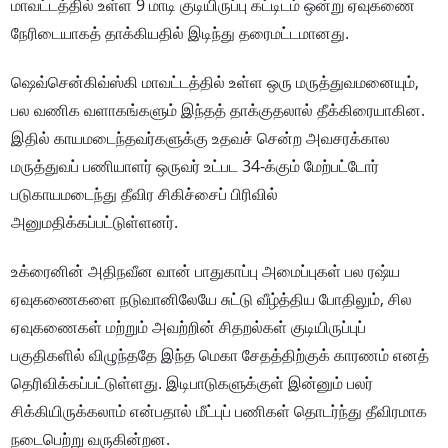
மாவட்டத்தில் உள்ள 9 மாடி குடியிருப்பு கட்டிடம் ஒன்று ஏவுகணை
நேரிடையாகத் தாக்கியதில் இடிந்து தரைமட்டமானது.
ஷெவ்சென்கிவ்ஸ்கி மாவட்டத்தில் உள்ள ஒரு மருத்துவமனையும்,
பல வணிக வளாகங்களும் இந்தத் தாக்குதலால் தீக்கிரையாகின.
இதில் காயமடைந்தவர்களுக்கு உதவச் சென்ற அவசரக்கால
மருத்துவப் பணியாளர் ஒருவர் உட்பட 34-க்கும் மேற்பட்டோர்
படுகாயமடைந்து தீவிர சிகிச்சைப் பிரிவில்
அனுமதிக்கப்பட்டுள்ளனர்.
உக்ரைனின் அதிநவீன வான் பாதுகாப்பு அமைப்புகள் பல ரஷ்ய
ஏவுகணைகளை நடுவானிலேயே சுட்டு வீழ்த்திய போதிலும், சில
ஏவுகணைகள் மற்றும் அவற்றின் சிதறல்கள் குடியிருப்புப்
பகுதிகளில் விழுந்ததே இந்த மெகா சேதத்திற்குக் காரணம் எனத்
தெரிவிக்கப்பட்டுள்ளது. இடிபாடுகளுக்குள் இன்னும் பலர்
சிக்கியிருக்கலாம் என்பதால் மீட்புப் பணிகள் தொடர்ந்து தீவிரமாக
நடைபெற்று வருகின்றன.