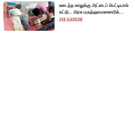
உடைந்த காலுக்கு அட்டைப் பெட்டியால்
கட்டு... அரசு மருத்துவமனையில்
விநோத சிகிச்சை... அதிர்ச்சி வீடியோ!
JAY GANESH