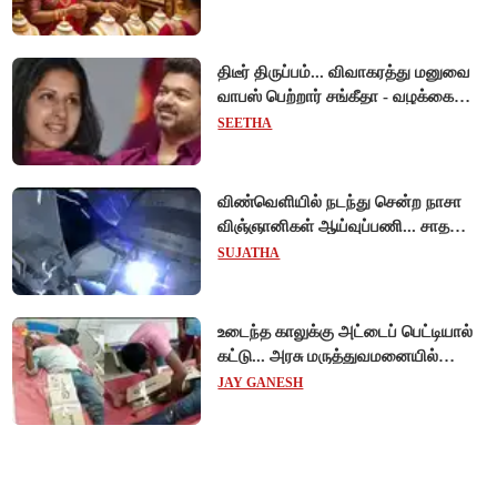
திடீர் திருப்பம்... விவாகரத்து மனுவை
வாபஸ் பெற்றார் சங்கீதா - வழக்கை
முடித்து வைத்தது செங்கல்பட்டு
SEETHA
நீதிமன்றம்!
விண்வெளியில் நடந்து சென்ற நாசா
விஞ்ஞானிகள் ஆய்வுப்பணி... சாதனை
!
SUJATHA
உடைந்த காலுக்கு அட்டைப் பெட்டியால்
கட்டு... அரசு மருத்துவமனையில்
விநோத சிகிச்சை... அதிர்ச்சி வீடியோ!
JAY GANESH