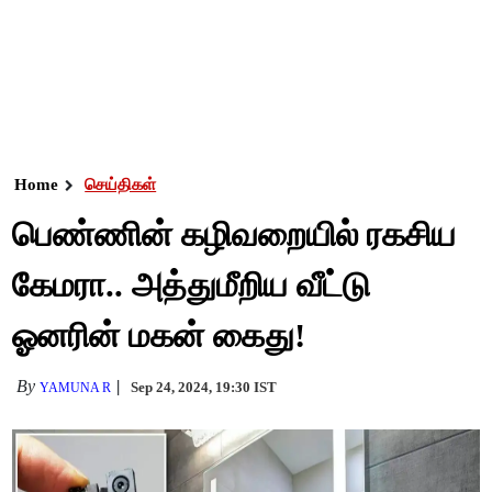
Home
செய்திகள்
பெண்ணின் கழிவறையில் ரகசிய
கேமரா.. அத்துமீறிய வீட்டு
ஓனரின் மகன் கைது!
By
Sep 24, 2024, 19:30 IST
YAMUNA R