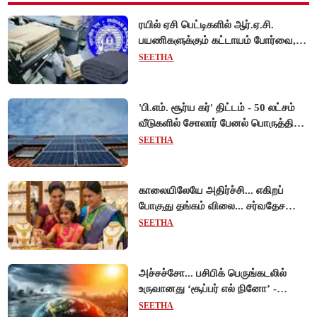
ரயில் ஏசி பெட்டிகளில் ஆர்.ஏ.சி.
பயணிகளுக்கும் கட்டாயம் போர்வை,
கம்பளி வழங்க உத்தரவு!
SEETHA
'பி.எம். சூர்ய கர்' திட்டம் - 50 லட்சம்
வீடுகளில் சோலார் பேனல் பொருத்தி
மத்திய அரசு சாதனை!
SEETHA
காலையிலேயே அதிர்ச்சி... எகிறப்
போகுது தங்கம் விலை... சர்வதேச
சந்தையில் $192 உயர்வு - இந்திய
SEETHA
சந்தையில் பெரும்தாக்கம்!
அச்சச்சோ... பசிபிக் பெருங்கடலில்
உருவானது ‘சூப்பர் எல் நினோ’ -
வானிலை ஆய்வாளர் எச்சரிக்கை!
SEETHA