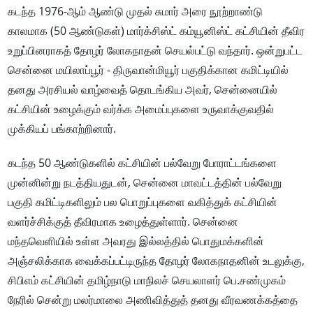
கடந்த 1976-ஆம் ஆண்டு முதல் சுமார் அரை நூற்றாண்டு
காலமாக (50 ஆண்டுகள்) மார்க்சிஸ்ட் கம்யூனிஸ்ட் கட்சியின் தீவிர
உறுப்பினராகத் தோழர் லோகநாதன் செயல்பட்டு வந்தார். ஒன்றுபட்ட
சென்னை மயிலாப்பூர் - திருவான்மியூர் பகுதிக்கான கமிட்டியில்
தனது அரசியல் வாழ்வைத் தொடங்கிய அவர், சென்னையில்
கட்சியின் உழைக்கும் வர்க்க அமைப்புகளை உருவாக்குவதில்
முக்கியப் பங்காற்றினார்.
கடந்த 50 ஆண்டுகளில் கட்சியின் பல்வேறு போராட்டங்களை
முன்னின்று நடத்தியதுடன், சென்னை மாவட்டத்தின் பல்வேறு
பகுதி கமிட்டிகளிலும் பல பொறுப்புகளை வகித்துக் கட்சியின்
வளர்ச்சிக்குத் தீவிரமாக உழைத்துள்ளார். சென்னை
மந்தவெளியில் உள்ள அவரது இல்லத்தில் பொதுமக்களின்
அஞ்சலிக்காக வைக்கப்பட்டிருந்த தோழர் லோகநாதனின் உடலுக்கு,
சிபிஎம் கட்சியின் தமிழ்நாடு மாநிலச் செயலாளர் பெ.சண்முகம்
நேரில் சென்று மலர்மாலை அணிவித்துத் தனது வீரவணக்கத்தை