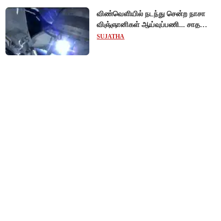
விண்வெளியில் நடந்து சென்ற நாசா
விஞ்ஞானிகள் ஆய்வுப்பணி... சாதனை
!
SUJATHA