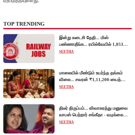
ஏற்படுத்தியுள்ளது.
TOP TRENDING
இன்று கடைசி தேதி... மிஸ்
பண்ணாதீங்க... ரயில்வேயில் 1,853
அப்ரண்டிஸ் பணியிடங்களுக்கு
SEETHA
விண்ணப்பங்கள் வரவேற்பு!
மாலையில் மீண்டும் உயர்ந்த தங்கம்
விலை... சவரன் ₹1,11,200-யைத்
தொட்டது!
SEETHA
திடீர் திருப்பம்... விவாகரத்து மனுவை
வாபஸ் பெற்றார் சங்கீதா - வழக்கை
முடித்து வைத்தது செங்கல்பட்டு
SEETHA
நீதிமன்றம்!