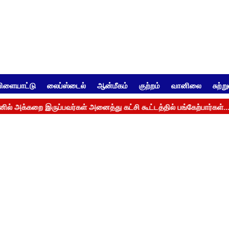
ிளையாட்டு
லைப்ஸ்டைல்
ஆன்மீகம்
குற்றம்
வானிலை
சுற்ற