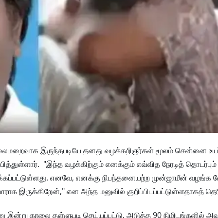
தலைமறைவாக இருந்தபடியே தனது வழக்கறிஞர்கள் மூலம் சென்னை உயர
ித்துள்ளார். "இந்த வழக்கிற்கும் எனக்கும் எவ்வித நேரடித் தொடர்பும
்கப்பட்டுள்ளது. எனவே, எனக்கு நிபந்தனையற்ற முன்ஜாமீன் வழங்க வ
 இருக்கிறேன்," என அந்த மனுவில் குறிப்பிடப்பட்டுள்ளதாகத் தெர
 இன்று காலை தள்ளுபடி செய்யப்பட்டு, அடுத்த 90 நிமிடங்களில் அ