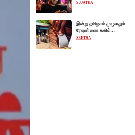
ரீல்ஸ்களை ஒரே க்ளிக்கில்
SUJATHA
மாற்றியமைக்கலாம்!
இன்று தமிழகம் முழுவதும்
ரேஷன் கடைகளில்
கைவிரல் ரேகை பதிவு
SEETHA
சிறப்பு முகாம்!