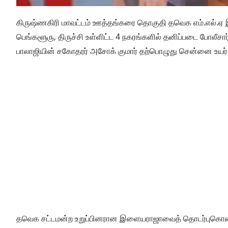
கிருஷ்ணகிரி மாவட்டம் ஊத்தங்கரை தொகுதி தவெக எம்.எல்.ஏ இ
பெங்களூரு, திருச்சி உள்ளிட்ட 4 நகரங்களில் தனிப்படை போலீசார்
பாலாஜியின் சகோதரர் அசோக் குமார் தற்பொழுது சென்னை உயர் ந
தவெக சட்டமன்ற உறுப்பினரான இளையராஜாவைத் தொடர்புகொண்டு