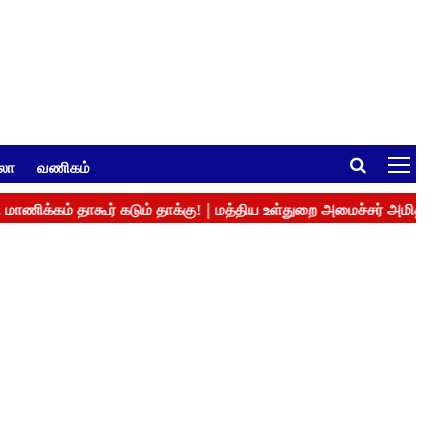
ுலா
வணிகம்