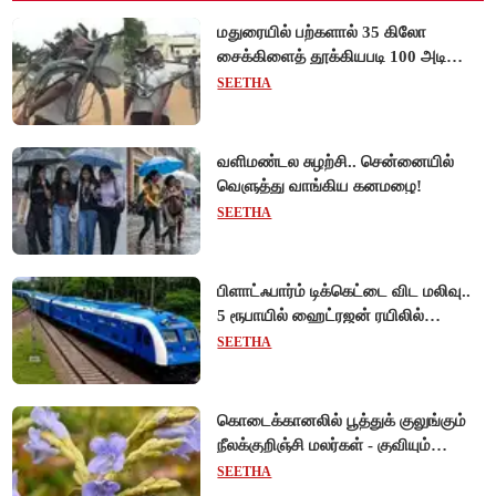
மதுரையில் பற்களால் 35 கிலோ
சைக்கிளைத் தூக்கியபடி 100 அடி
நடந்து சென்று முன்னாள் ராணுவ வீரர்
SEETHA
சாதனை!
வளிமண்டல சுழற்சி.. சென்னையில்
வெளுத்து வாங்கிய கனமழை!
SEETHA
பிளாட்ஃபார்ம் டிக்கெட்டை விட மலிவு..
5 ரூபாயில் ஹைட்ரஜன் ரயிலில்
பயணிக்கலாம்!
SEETHA
கொடைக்கானலில் பூத்துக் குலுங்கும்
நீலக்குறிஞ்சி மலர்கள் - குவியும்
சுற்றுலாப் பயணிகள்!
SEETHA