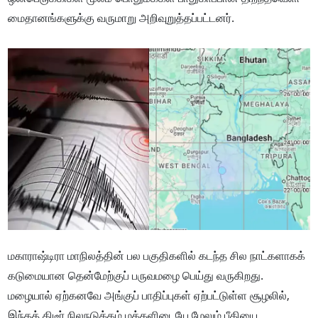
மைதானங்களுக்கு வருமாறு அறிவுறுத்தப்பட்டனர்.
மகாராஷ்டிரா மாநிலத்தின் பல பகுதிகளில் கடந்த சில நாட்களாகக்
கடுமையான தென்மேற்குப் பருவமழை பெய்து வருகிறது.
மழையால் ஏற்கனவே அங்குப் பாதிப்புகள் ஏற்பட்டுள்ள சூழலில்,
இந்தத் திடீர் நிலநடுக்கம் மக்களிடையே மேலும் பீதியை