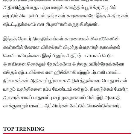
அதிகரித்துள்ளது. பருவமழைக் காலத்தில் பூமிக்கு அடியில்
ஏற்படும் சில புவியியல் நகர்வுகள் காரணமாகவே இந்த அதிர்வுகள்
ஏற்பட்டிருக்கலாம் என நிபுணர்கள் கருதுகின்றனர்.
இந்தத் தொடர் நிலநடுக்கங்கள் காரணமாகச் சில வீடுகளின்
சுவர்களில் லேசான விரிசல்கள் விழுந்துள்ளதாகத் தகவல்கள்
வெளியாகியுள்ளன. இருப்பினும், அதிர்ஷ்டவசமாகப் பெரிய
அளவிலான சொத்துச் சேதங்களோ அல்லது உயிர்ச்சேதங்களோ
எங்கும் ஏற்படவில்லை என ஹிங்கோலி மற்றும் பர்பானி மாவட்ட
நிர்வாகங்கள் அதிகாரப்பூர்வமாக அறிவித்துள்ளன. பொதுமக்கள்
யாரும் வதந்திகளை நம்ப வேண்டாம் என்றும், நிலநடுக்கம் போன்ற
அவசரக் காலப் பாதுகாப்பு வழிமுறைகளைப் பின்பற்றி அமைதி
காக்குமாறும் மாவட்ட ஆட்சியர்கள் கேட்டுக் கொண்டுள்ளனர்.
TOP TRENDING